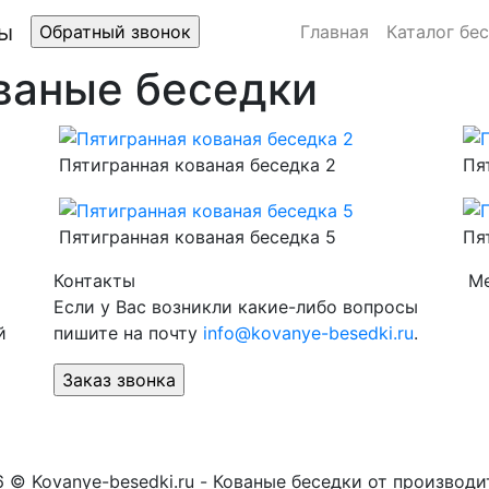
Главная
Каталог бе
ваные беседки
Пятигранная кованая беседка 2
Пя
Пятигранная кованая беседка 5
Пя
Контакты
М
Если у Вас возникли какие-либо вопросы
й
пишите на почту
info@kovanye-besedki.ru
.
 © Kovanye-besedki.ru - Кованые беседки от производи